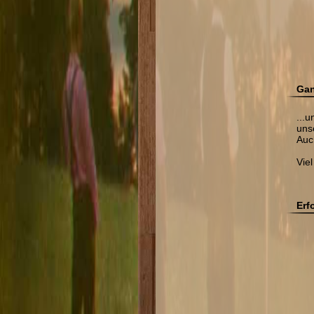
Gan
...
uns
Auc
Vie
Erf