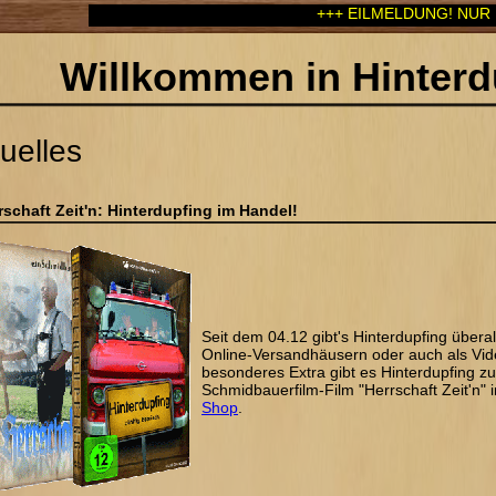
+++ EILMELDUNG! NUR DIESE WOCH
Willkommen in Hinterd
uelles
rschaft Zeit'n: Hinterdupfing im Handel!
Seit dem 04.12 gibt's Hinterdupfing überal
Online-Versandhäusern oder auch als Vi
besonderes Extra gibt es Hinterdupfing 
Schmidbauerfilm-Film "Herrschaft Zeit'n"
Shop
.