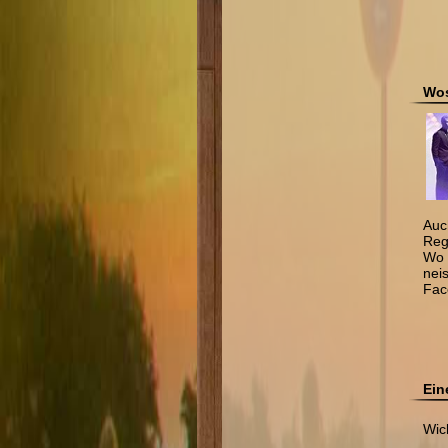
Wos
Auc
Reg
Wo 
nei
Fac
Ein
Wic