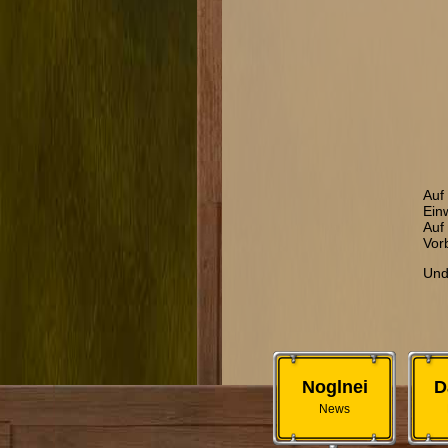
Auf
Ein
Auf
Vor
Und
Noglnei
D
News