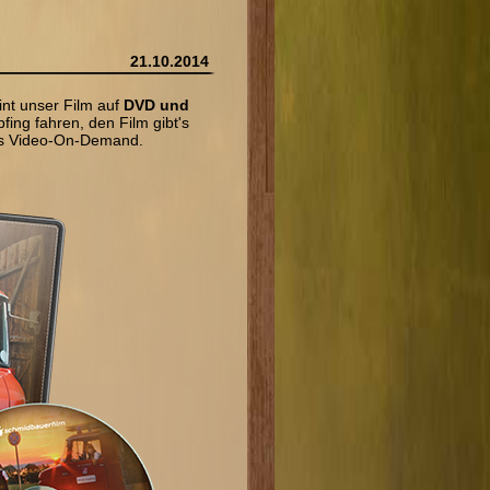
21.10.2014
nt unser Film auf
DVD und
fing fahren, den Film gibt's
als Video-On-Demand.