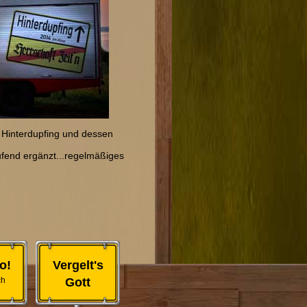
f Hinterdupfing und dessen
aufend ergänzt...regelmäßiges
o!
Vergelt's
ch
Gott