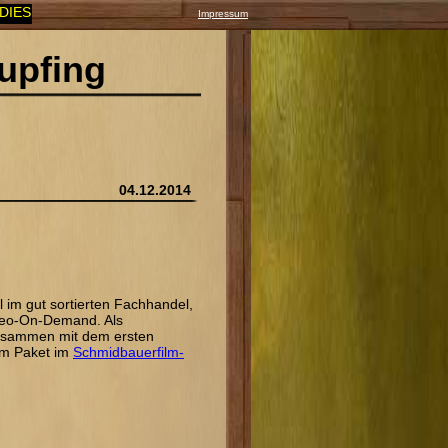
E: 50% Rabatt bei der Wallnerin wegen Umbau! +++
Impressum
upfing
04.12.2014
l im gut sortierten Fachhandel,
deo-On-Demand. Als
zusammen mit dem ersten
 im Paket im
Schmidbauerfilm-