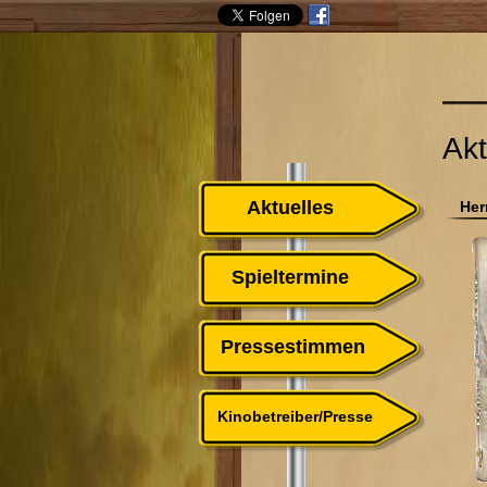
Akt
Aktuelles
Her
Spieltermine
Pressestimmen
Kinobetreiber/Presse