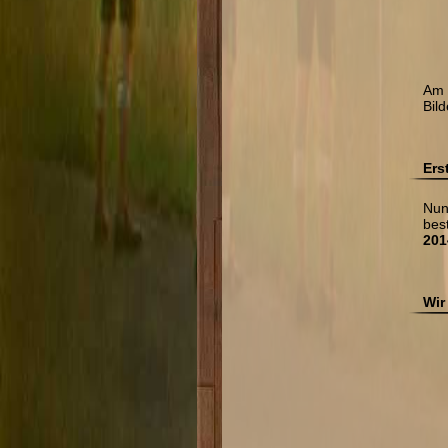
Am 
Bil
Ers
Nun
best
201
Wir